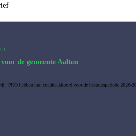
ief
 voor de gemeente Aalten
tij +PRO hebben hun coalitieakkoord voor de bestuursperiode 2026-