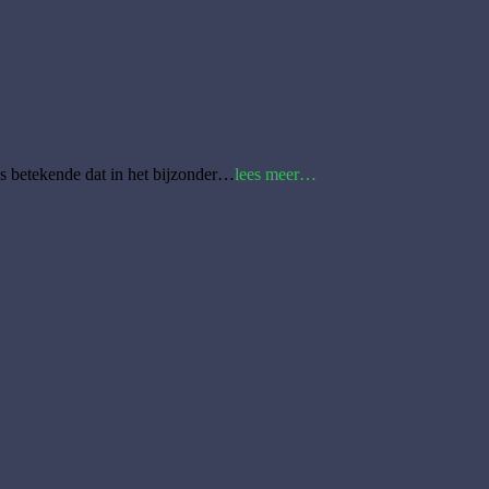
Gerrit,
 betekende dat in het bijzonder…
lees meer…
Rianne
en
Gerdy:
Bedankt!