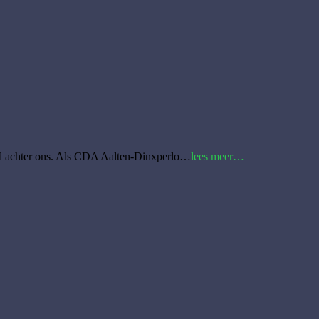
Een
ijd achter ons. Als CDA Aalten-Dinxperlo…
lees meer…
maand
verder…