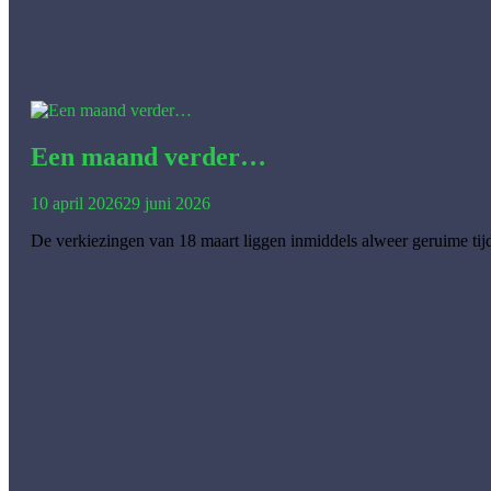
Een maand verder…
10 april 2026
29 juni 2026
De verkiezingen van 18 maart liggen inmiddels alweer geruime t