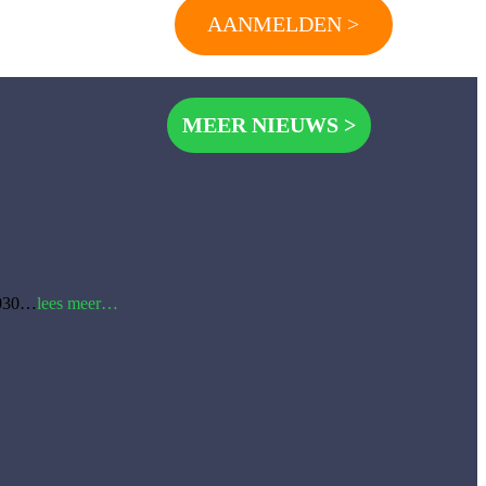
AANMELDEN >
MEER NIEUWS >
Coalitieakkoord
2030…
lees meer…
2026-
2030:
Samen
sterk
voor
de
gemeente
Aalten